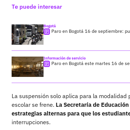
Te puede interesar
Bogotá
Paro en Bogotá 16 de septiembre: pu
Información de servicio
Paro en Bogotá este martes 16 de sep
La suspensión solo aplica para la modalidad p
escolar se frene.
La Secretaría de Educación
estrategias alternas para que los estudiant
interrupciones.