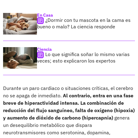
En Casa
¿Dormir con tu mascota en la cama es
bueno o malo? La ciencia responde
Ciencia
Lo que significa soñar lo mismo varias
veces; esto explicaron los expertos
Durante un paro cardiaco o situaciones críticas, el cerebro
no se apaga de inmediato.
Al contrario, entra en una fase
breve de hiperactividad intensa. La combinación de
reducción del flujo sanguíneo, falta de oxígeno (hipoxia)
y aumento de dióxido de carbono (hipercapnia)
genera
un desequilibrio metabólico que dispara
neurotransmisores como serotonina, dopamina,