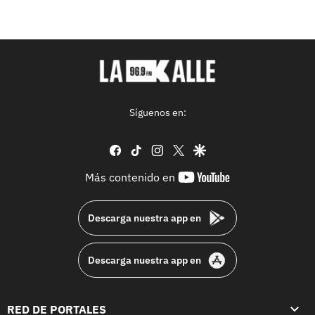
Síguenos en:
facebook
tiktok
instagram
twitter
google
youtube-
Más contenido en
footer
Descarga nuestra app en
Descarga nuestra app en
RED DE PORTALES