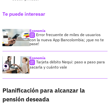
Te puede interesar
Economía
Error frecuente de miles de usuarios
con la nueva App Bancolombia; ¡que no te
pase!
Economía
Tarjeta débito Nequi: paso a paso para
sacarla y cuánto vale
Planificación para alcanzar la
pensión deseada