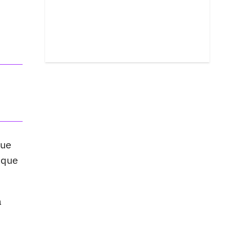
que
ó que
a