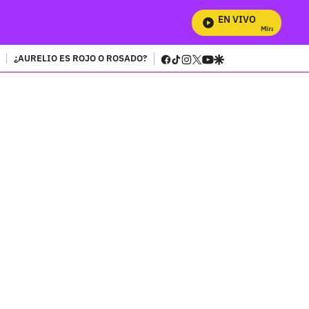
EN VIVO
Mira Todos Nuestr
facebook
tiktok
instagram
twitter
youtube
google
¿AURELIO ES ROJO O ROSADO?