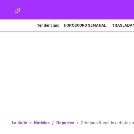
Tendencias:
HORÓSCOPO SEMANAL
TRASLADAN
/
/
/
La Kalle
Noticias
Deportes
Cristiano Ronaldo debuta en e