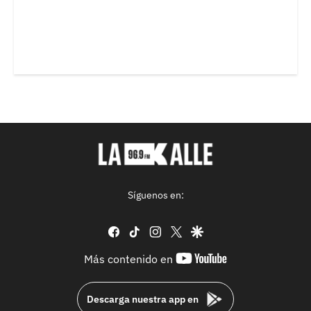
Síguenos en:
facebook
tiktok
instagram
twitter
google
youtube-
Más contenido en
footer
Descarga nuestra app en