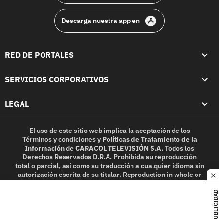
Descarga nuestra app en
RED DE PORTALES
SERVICIOS CORPORATIVOS
LEGAL
El uso de este sitio web implica la aceptación de los
Términos y condiciones
y
Políticas de Tratamiento de la
Información
de
CARACOL TELEVISIÓN S.A.
Todos los
Derechos Reservados D.R.A. Prohibida su reproducción
total o parcial, así como su traducción a cualquier idioma sin
autorización escrita de su titular. Reproduction in whole or
c
in part, or translation without written permission is
prohibited. All rights reserved 2025.
PUBLICIDAD
MIEMBRO DE: