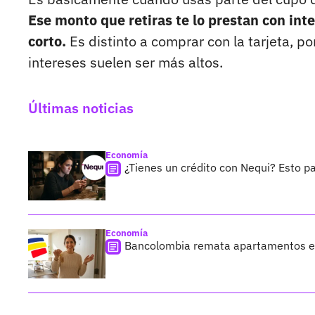
Ese monto que retiras te lo prestan con int
corto.
Es distinto a comprar con la tarjeta, po
intereses suelen ser más altos.
Últimas noticias
Economía
¿Tienes un crédito con Nequi? Esto p
Economía
Bancolombia remata apartamentos en