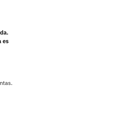
ida.
a es
ntas.