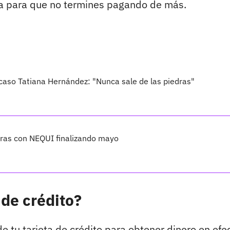
ta para que no termines pagando de más.
 caso Tatiana Hernández: "Nunca sale de las piedras"
pras con NEQUI finalizando mayo
 de crédito?
 tu tarjeta de crédito para obtener dinero en efec