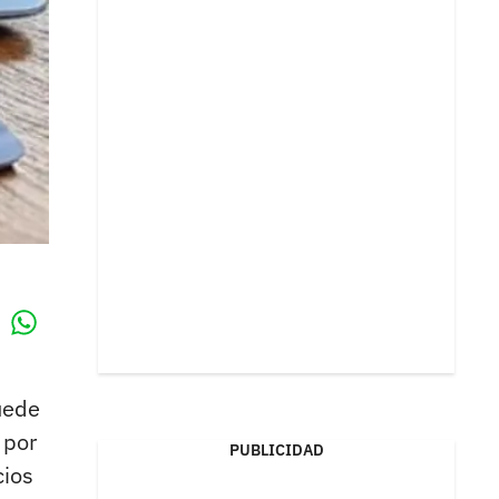
Whatsapp
k
ede
 por
PUBLICIDAD
cios