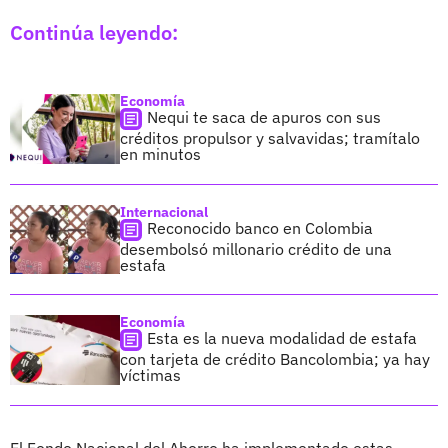
Continúa leyendo:
Economía
Nequi te saca de apuros con sus
créditos propulsor y salvavidas; tramítalo
en minutos
Internacional
Reconocido banco en Colombia
desembolsó millonario crédito de una
estafa
Economía
Esta es la nueva modalidad de estafa
con tarjeta de crédito Bancolombia; ya hay
víctimas