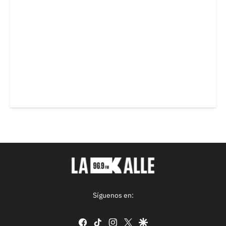
Síguenos en:
facebook
tiktok
instagram
twitter
google