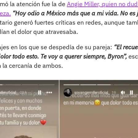
mó la atención fue la de
Angie Miller, quien no du
eza.
“Hoy odio a México más que a mi vida. No es 
ario generó fuertes críticas en redes, aunque tam
ían el dolor que atravesaba.
jes en los que se despedía de su pareja:
“El recu
or todo esto. Te voy a querer siempre, Byron”,
esc
n la cercanía de ambos.