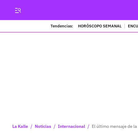
Tendencias:
HORÓSCOPO SEMANAL
ENCU
/
/
/
La Kalle
Noticias
Internacional
El último mensaje de la 