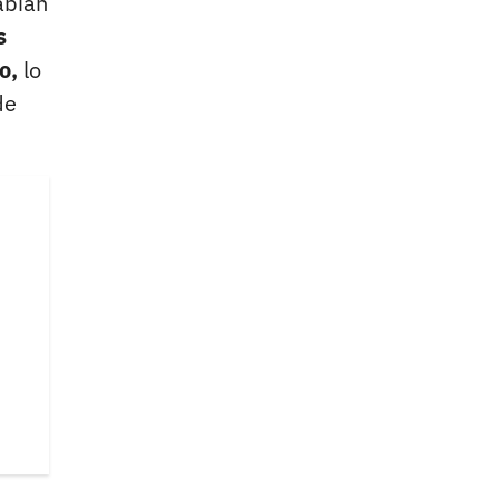
abían
s
o,
lo
de