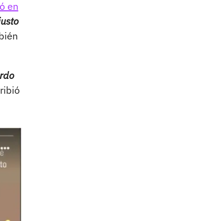
dó en
justo
bién
erdo
ribió