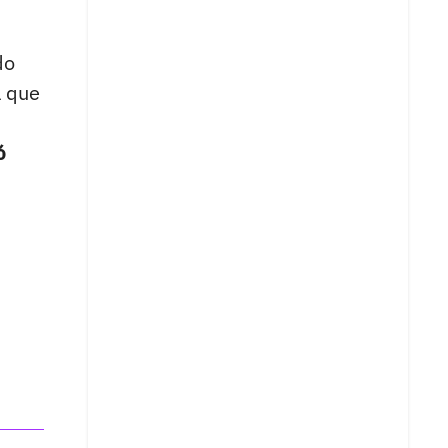
do
l que
ó