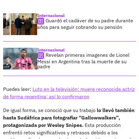
Internacional
Guardó el cadáver de su padre durante
años para seguir cobrando su pensión
Internacional
Revelan primeras imagenes de Lionel
Messi en Argentina tras la muerte de su
padre
Puedes leer:
Luto en la televisión: muere reconocida actriz
de forma repentina; así lo confirmaron
De igual forma, se conoció que su trabajo
lo llevó también
hasta Sudáfrica para fotografiar “Gallowwalkers”,
protagonizada por Wesley Snipes.
Esta producción
enfrentó retos significativos y retrasos debido a los