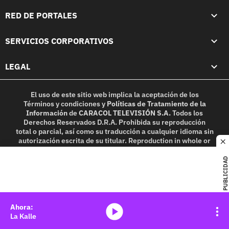
RED DE PORTALES
SERVICIOS CORPORATIVOS
LEGAL
El uso de este sitio web implica la aceptación de los
Términos y condiciones
y
Políticas de Tratamiento de la
Información
de
CARACOL TELEVISIÓN S.A.
Todos los
Derechos Reservados D.R.A. Prohibida su reproducción
total o parcial, así como su traducción a cualquier idioma sin
autorización escrita de su titular. Reproduction in whole or
c
in part, or translation without written permission is
prohibited. All rights reserved 2025.
PUBLICIDAD
MIEMBRO DE:
media-icon
La Kalle