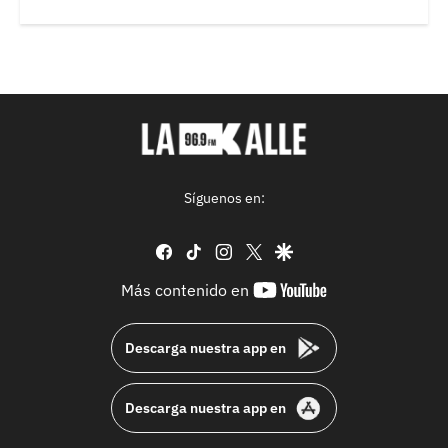
Síguenos en:
facebook
tiktok
instagram
twitter
google
youtube-
Más contenido en
footer
Descarga nuestra app en
Descarga nuestra app en