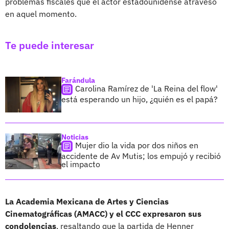
problemas fiscales que el actor estadounidense atravesó
en aquel momento.
Te puede interesar
Farándula
Carolina Ramírez de 'La Reina del flow'
está esperando un hijo, ¿quién es el papá?
Noticias
Mujer dio la vida por dos niños en
accidente de Av Mutis; los empujó y recibió
el impacto
La Academia Mexicana de Artes y Ciencias
Cinematográficas (AMACC) y el CCC expresaron sus
condolencias
, resaltando que la partida de Henner