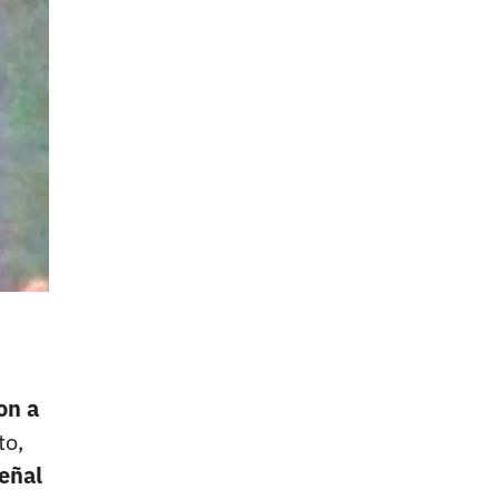
on a
to,
señal