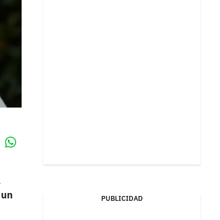
Whatsapp
k
l
 un
PUBLICIDAD