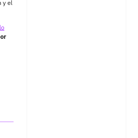
 y el
lo
por