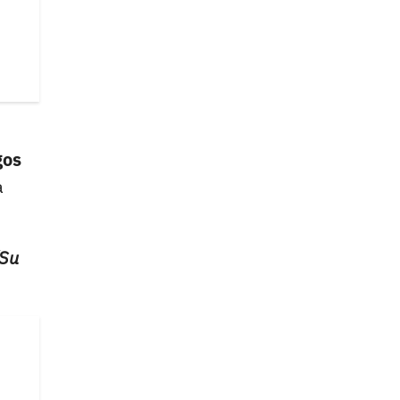
gos
a
Su