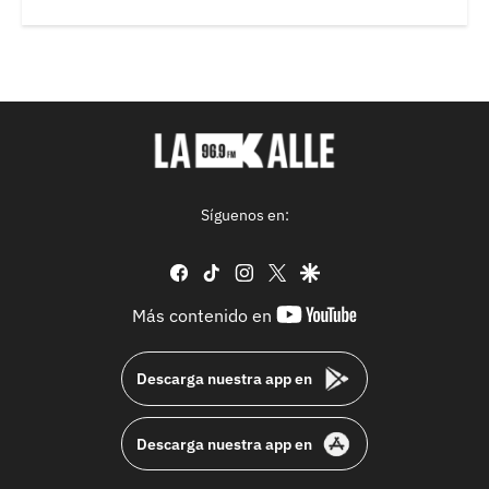
Síguenos en:
facebook
tiktok
instagram
twitter
google
youtube-
Más contenido en
footer
Descarga nuestra app en
Descarga nuestra app en