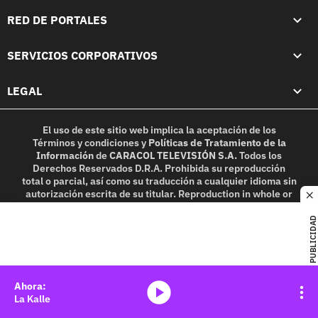
RED DE PORTALES
SERVICIOS CORPORATIVOS
LEGAL
El uso de este sitio web implica la aceptación de los
Términos y condiciones
y
Políticas de Tratamiento de la
Información
de
CARACOL TELEVISIÓN S.A.
Todos los
Derechos Reservados D.R.A. Prohibida su reproducción
total o parcial, así como su traducción a cualquier idioma sin
autorización escrita de su titular. Reproduction in whole or
c
in part, or translation without written permission is
prohibited. All rights reserved 2025.
PUBLICIDAD
MIEMBRO DE:
media-icon
La Kalle