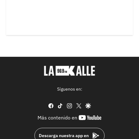
Síguenos en:
facebook
tiktok
instagram
twitter
google
youtube-
Más contenido en
footer
Descarga nuestra app en