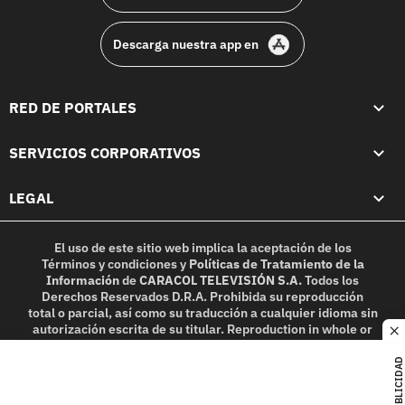
Descarga nuestra app en
RED DE PORTALES
SERVICIOS CORPORATIVOS
LEGAL
El uso de este sitio web implica la aceptación de los
Términos y condiciones
y
Políticas de Tratamiento de la
Información
de
CARACOL TELEVISIÓN S.A.
Todos los
Derechos Reservados D.R.A. Prohibida su reproducción
total o parcial, así como su traducción a cualquier idioma sin
autorización escrita de su titular. Reproduction in whole or
c
in part, or translation without written permission is
prohibited. All rights reserved 2025.
PUBLICIDAD
MIEMBRO DE: