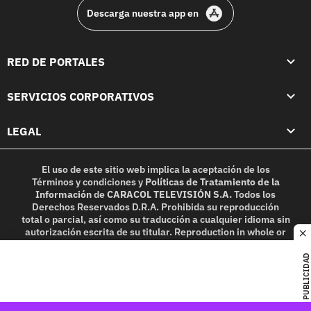
Descarga nuestra app en
RED DE PORTALES
SERVICIOS CORPORATIVOS
LEGAL
El uso de este sitio web implica la aceptación de los
Términos y condiciones
y
Políticas de Tratamiento de la
Información
de
CARACOL TELEVISIÓN S.A.
Todos los
Derechos Reservados D.R.A. Prohibida su reproducción
total o parcial, así como su traducción a cualquier idioma sin
autorización escrita de su titular. Reproduction in whole or
c
in part, or translation without written permission is
prohibited. All rights reserved 2025.
PUBLICIDAD
MIEMBRO DE: