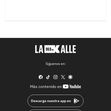
Síguenos en:
facebook
tiktok
instagram
twitter
google
youtube-
Más contenido en
footer
Descarga nuestra app en