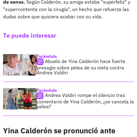
de senos.
Según Calderón, su amiga estaba "superfeliz" y
"supercontenta con la cirugía", un hecho que refuerza las
dudas sobre que quisiera acabar con su vida.
Te puede interesar
Farándula
Abuelo de Yina Calderón hace fuerte
presagio sobre pelea de su nieta contra
Andrea Valdiri
Farándula
Andrea Valdiri rompe el silencio tras
comentario de Yina Calderón, ¿se cancela la
pelea?
Yina Calderón se pronunció ante