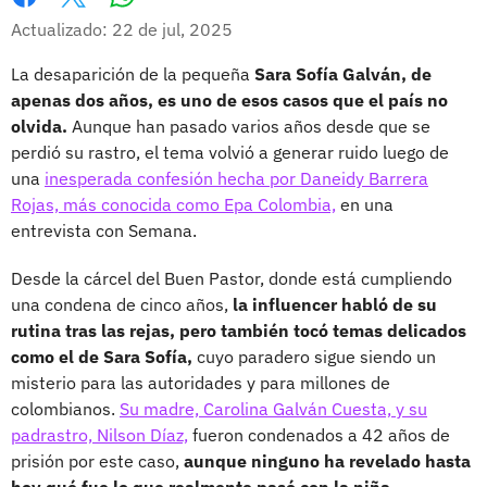
Whatsapp
Facebook
X
Actualizado: 22 de jul, 2025
La desaparición de la pequeña
Sara Sofía Galván, de
apenas dos años, es uno de esos casos que el país no
olvida.
Aunque han pasado varios años desde que se
perdió su rastro, el tema volvió a generar ruido luego de
una
inesperada confesión hecha por Daneidy Barrera
Rojas, más conocida como Epa Colombia,
en una
entrevista con Semana.
Desde la cárcel del Buen Pastor, donde está cumpliendo
una condena de cinco años,
la influencer habló de su
rutina tras las rejas, pero también tocó temas delicados
como el de Sara Sofía,
cuyo paradero sigue siendo un
misterio para las autoridades y para millones de
colombianos.
Su madre, Carolina Galván Cuesta, y su
padrastro, Nilson Díaz,
fueron condenados a 42 años de
prisión por este caso,
aunque ninguno ha revelado hasta
hoy qué fue lo que realmente pasó con la niña.