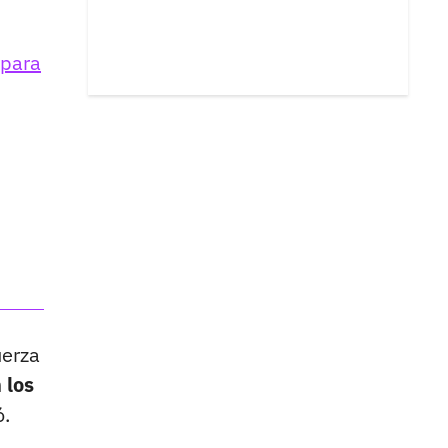
 para
uerza
 los
ó.