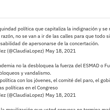
ndad política que capitaliza la indignación y se 
 razón, no se van a ir de las calles para que todo s
onsabilidad de apersonarse de la concertación.
dez (@ClaudiaLopez)
May 18, 2021
andemia no la desbloquea la fuerza del ESMAD o Fu
 bloqueos y vandalismo.
olítica con los jóvenes, el comité del paro, el gob
as políticas en el Congreso
dez (@ClaudiaLopez)
May 18, 2021
 la movilización que usted convoca no termina m