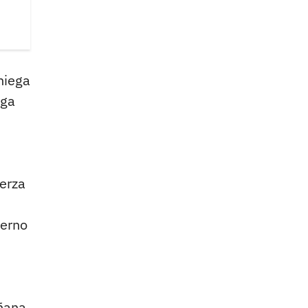
niega
iga
erza
ierno
añana