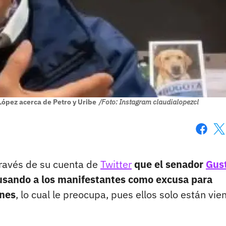
López acerca de Petro y Uribe
/Foto: Instagram claudialopezcl
Faceboo
X
través de su cuenta de
Twitter
que el senador
Gus
usando a los manifestantes como excusa para
ones
, lo cual le preocupa, pues ellos solo están vie