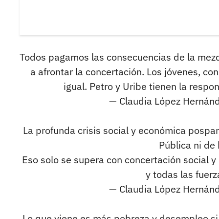
Todos pagamos las consecuencias de la mezqui
a afrontar la concertación. Los jóvenes, con
igual. Petro y Uribe tienen la resp
— Claudia López Hernán
La profunda crisis social y económica posp
Pública ni de
Eso solo se supera con concertación social y p
y todas las fuerz
— Claudia López Hernán
Lo que viene es más pobreza y desempleo si