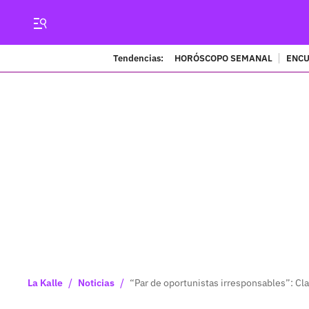
Tendencias:
HORÓSCOPO SEMANAL
ENCU
/
/
La Kalle
Noticias
“Par de oportunistas irresponsables”: Cla