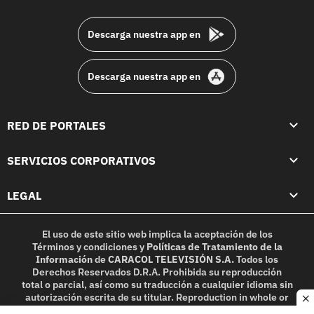
footer
Descarga nuestra app en
Descarga nuestra app en
RED DE PORTALES
SERVICIOS CORPORATIVOS
LEGAL
El uso de este sitio web implica la aceptación de los
Términos y condiciones
y
Políticas de Tratamiento de la
Información
de
CARACOL TELEVISIÓN S.A.
Todos los
Derechos Reservados D.R.A. Prohibida su reproducción
total o parcial, así como su traducción a cualquier idioma sin
autorización escrita de su titular. Reproduction in whole or
c
in part, or translation without written permission is