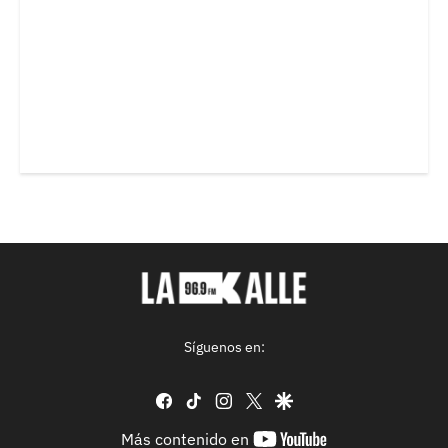
Síguenos en:
facebook
tiktok
instagram
twitter
google
youtube-
Más contenido en