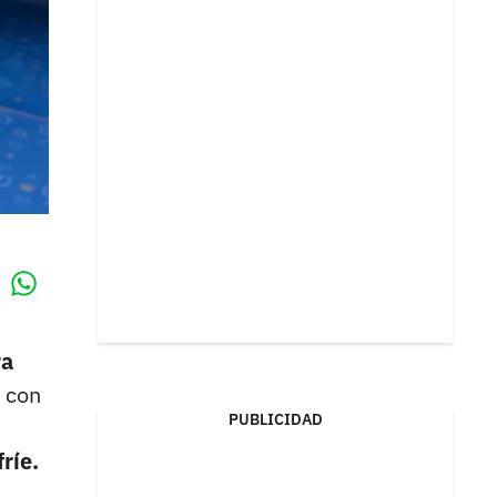
Whatsapp
k
ra
 con
PUBLICIDAD
ríe.