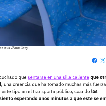
 de bus
/Foto: Getty
Faceboo
X
scuchado que
sentarse en una silla caliente
que ot
d,
una creencia que ha tomado muchas más fuerza
e este tipo en el transporte público, cuando
los
siento esperando unos minutos a que este se enf