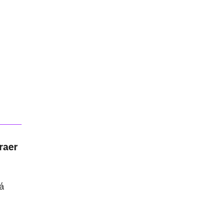
raer
á