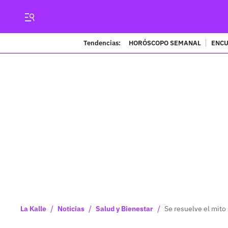
Tendencias:
HORÓSCOPO SEMANAL
ENCU
/
/
/
La Kalle
Noticias
Salud y Bienestar
Se resuelve el mito 