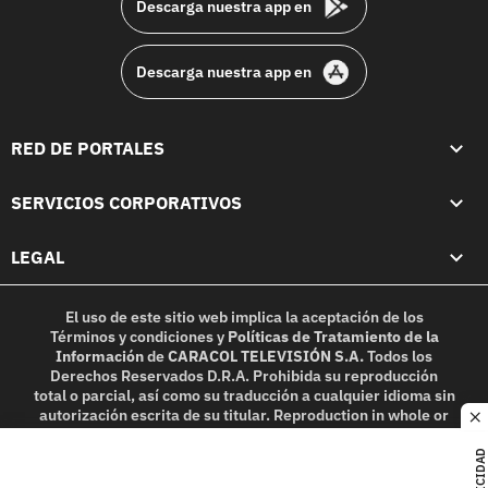
Descarga nuestra app en
Descarga nuestra app en
RED DE PORTALES
SERVICIOS CORPORATIVOS
LEGAL
El uso de este sitio web implica la aceptación de los
Términos y condiciones
y
Políticas de Tratamiento de la
Información
de
CARACOL TELEVISIÓN S.A.
Todos los
Derechos Reservados D.R.A. Prohibida su reproducción
total o parcial, así como su traducción a cualquier idioma sin
autorización escrita de su titular. Reproduction in whole or
c
in part, or translation without written permission is
prohibited. All rights reserved 2025.
PUBLICIDAD