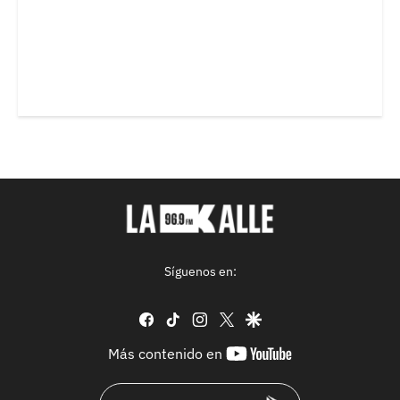
Síguenos en:
facebook
tiktok
instagram
twitter
google
youtube-
Más contenido en
footer