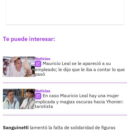
Te puede interesar:
Noticias
Mauricio Leal se le apareció a su
empleado; le dijo que le iba a contar lo que
pasó
Noticias
En caso Mauricio Leal hay una mujer
implicada y magias oscuras hacia Yhonier:
tarotista
Sanguinetti
lamentó la falta de solidaridad de figuras