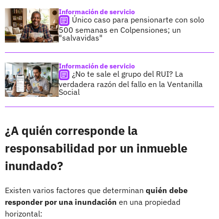
Información de servicio
Único caso para pensionarte con solo
500 semanas en Colpensiones; un
"salvavidas"
Información de servicio
¿No te sale el grupo del RUI? La
verdadera razón del fallo en la Ventanilla
Social
¿A quién corresponde la
responsabilidad por un inmueble
inundado?
Existen varios factores que determinan
quién debe
responder por una inundación
en una propiedad
horizontal: