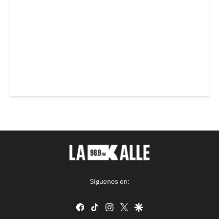
Síguenos en:
facebook
tiktok
instagram
twitter
google