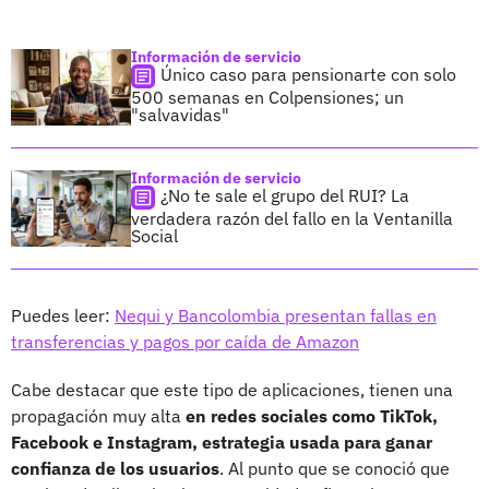
Información de servicio
Único caso para pensionarte con solo
500 semanas en Colpensiones; un
"salvavidas"
Información de servicio
¿No te sale el grupo del RUI? La
verdadera razón del fallo en la Ventanilla
Social
Puedes leer:
Nequi y Bancolombia presentan fallas en
transferencias y pagos por caída de Amazon
Cabe destacar que este tipo de aplicaciones, tienen una
propagación muy alta
en redes sociales como TikTok,
Facebook e Instagram, estrategia usada para ganar
confianza de los usuarios
. Al punto que se conoció que