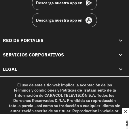
Descarga nuestra app en
Descarga nuestra app en
RED DE PORTALES
SERVICIOS CORPORATIVOS
LEGAL
El uso de este sitio web implica la aceptación de los
Términos y condiciones
y
Políticas de Tratamiento de la
Información
de
CARACOL TELEVISIÓN S.A.
Todos los
Derechos Reservados D.R.A. Prohibida su reproducción
total o parcial, así como su traducción a cualquier idioma sin
autorización escrita de su titular. Reproduction in whole or
c
in part, or translation without written permission is
prohibited. All rights reserved 2025.