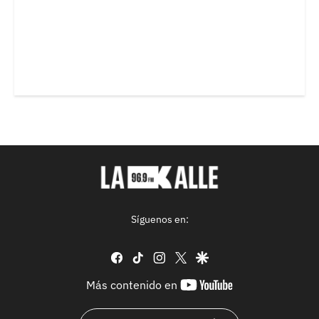
Síguenos en:
facebook
tiktok
instagram
twitter
google
youtube-
Más contenido en
footer