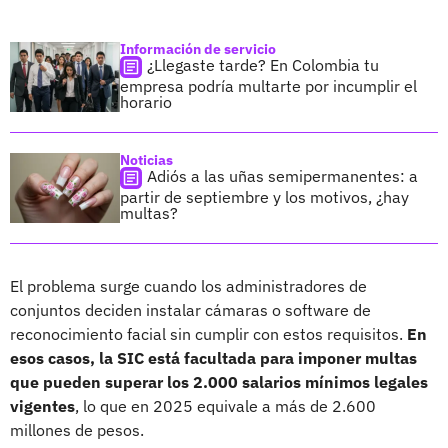
Información de servicio
¿Llegaste tarde? En Colombia tu
empresa podría multarte por incumplir el
horario
Noticias
Adiós a las uñas semipermanentes: a
partir de septiembre y los motivos, ¿hay
multas?
El problema surge cuando los administradores de
conjuntos deciden instalar cámaras o software de
reconocimiento facial sin cumplir con estos requisitos.
En
esos casos, la SIC está facultada para imponer multas
que pueden superar los 2.000 salarios mínimos legales
vigentes
, lo que en 2025 equivale a más de 2.600
millones de pesos.