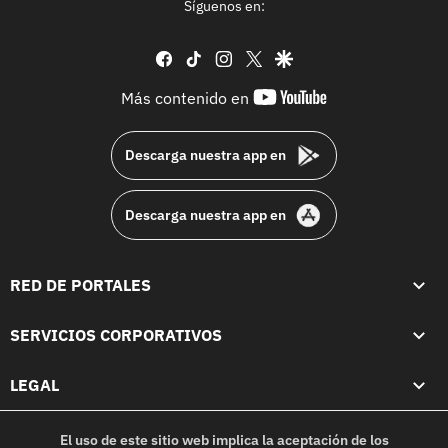
Síguenos en:
facebook
tiktok
instagram
twitter
google
youtube-
Más contenido en
footer
Descarga nuestra app en
Descarga nuestra app en
RED DE PORTALES
SERVICIOS CORPORATIVOS
LEGAL
El uso de este sitio web implica la aceptación de los