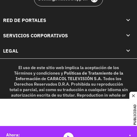
RED DE PORTALES
SERVICIOS CORPORATIVOS
LEGAL
El uso de este sitio web implica la aceptación de los
Términos y condiciones
y
Políticas de Tratamiento de la
Información
de
CARACOL TELEVISIÓN S.A.
Todos los
Derechos Reservados D.R.A. Prohibida su reproducción
total o parcial, así como su traducción a cualquier idioma sin
autorización escrita de su titular. Reproduction in whole or
c
in part, or translation without written permission is
prohibited. All rights reserved 2025.
PUBLICIDAD
MIEMBRO DE: