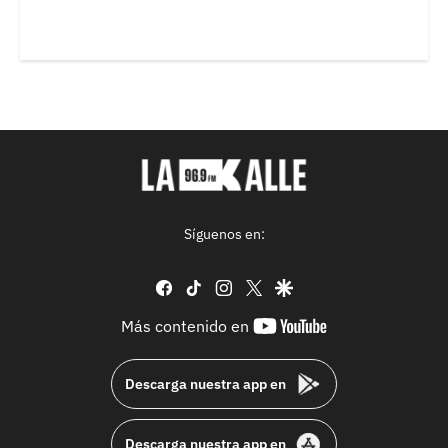
Síguenos en:
facebook
tiktok
instagram
twitter
google
youtube-
Más contenido en
footer
Descarga nuestra app en
Descarga nuestra app en