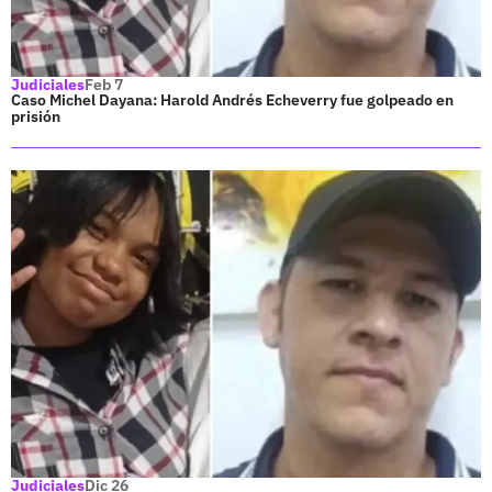
Judiciales
Feb 7
Caso Michel Dayana: Harold Andrés Echeverry fue golpeado en
prisión
Judiciales
Dic 26