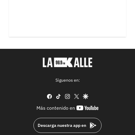
Síguenos en:
facebook
tiktok
instagram
twitter
google
youtube-
Más contenido en
footer
Descarga nuestra app en