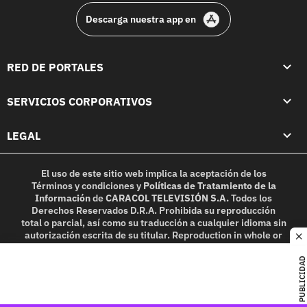
Descarga nuestra app en
RED DE PORTALES
SERVICIOS CORPORATIVOS
LEGAL
El uso de este sitio web implica la aceptación de los
Términos y condiciones
y
Políticas de Tratamiento de la
Información
de
CARACOL TELEVISIÓN S.A.
Todos los
Derechos Reservados D.R.A. Prohibida su reproducción
total o parcial, así como su traducción a cualquier idioma sin
autorización escrita de su titular. Reproduction in whole or
c
in part, or translation without written permission is
prohibited. All rights reserved 2025.
PUBLICIDAD
MIEMBRO DE: