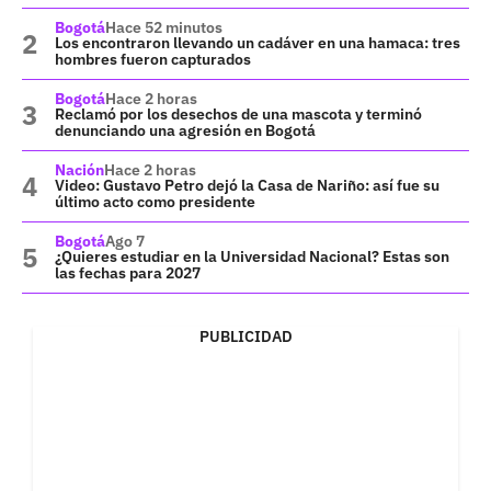
Bogotá
Hace 52 minutos
Los encontraron llevando un cadáver en una hamaca: tres
hombres fueron capturados
Bogotá
Hace 2 horas
Reclamó por los desechos de una mascota y terminó
denunciando una agresión en Bogotá
Nación
Hace 2 horas
Video: Gustavo Petro dejó la Casa de Nariño: así fue su
último acto como presidente
Bogotá
Ago 7
¿Quieres estudiar en la Universidad Nacional? Estas son
las fechas para 2027
PUBLICIDAD