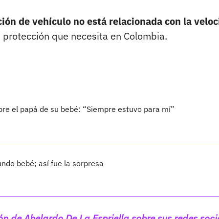
ción de vehículo no está relacionada con la velo
e protección que necesita en Colombia.
bre el papá de su bebé: “Siempre estuvo para mí”
ndo bebé; así fue la sorpresa
ión de Abelardo De La Espriella sobre sus redes soci