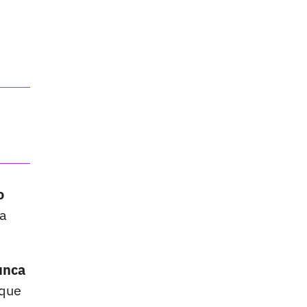
o
ra
unca
 que