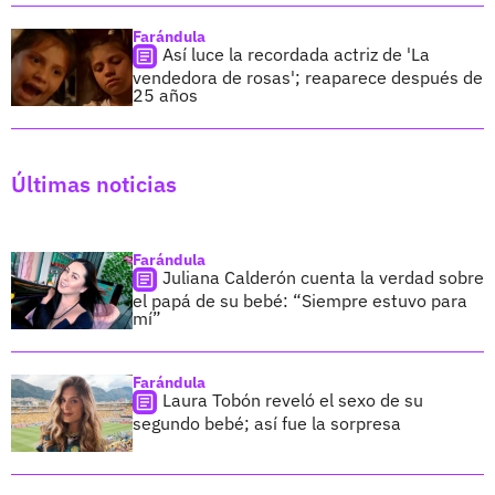
Farándula
Así luce la recordada actriz de 'La
vendedora de rosas'; reaparece después de
25 años
Últimas noticias
Farándula
Juliana Calderón cuenta la verdad sobre
el papá de su bebé: “Siempre estuvo para
mí”
Farándula
Laura Tobón reveló el sexo de su
segundo bebé; así fue la sorpresa