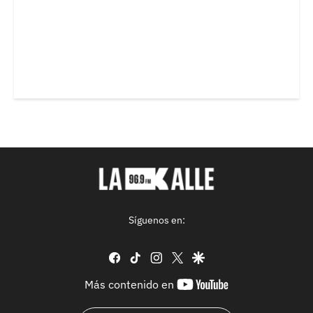
Síguenos en:
facebook
tiktok
instagram
twitter
google
youtube-
Más contenido en
footer