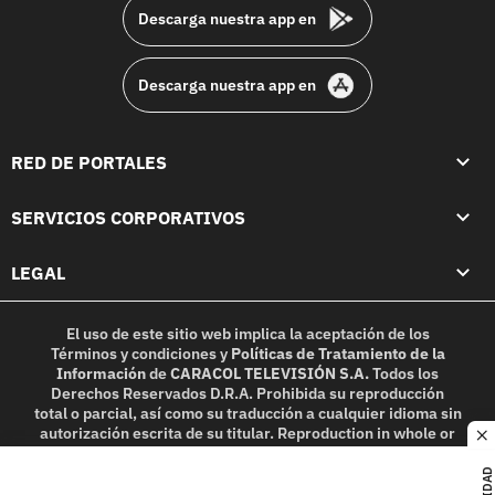
Descarga nuestra app en
Descarga nuestra app en
RED DE PORTALES
SERVICIOS CORPORATIVOS
LEGAL
El uso de este sitio web implica la aceptación de los
Términos y condiciones
y
Políticas de Tratamiento de la
Información
de
CARACOL TELEVISIÓN S.A.
Todos los
Derechos Reservados D.R.A. Prohibida su reproducción
total o parcial, así como su traducción a cualquier idioma sin
autorización escrita de su titular. Reproduction in whole or
c
in part, or translation without written permission is
prohibited. All rights reserved 2025.