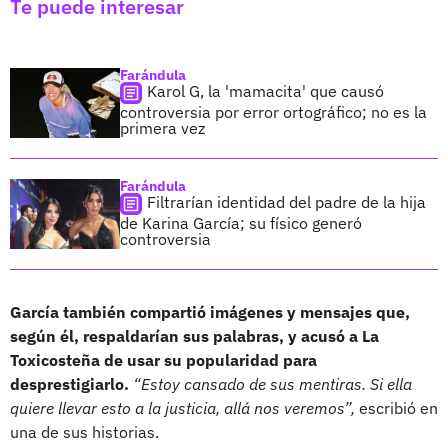
Te puede interesar
Farándula
Karol G, la 'mamacita' que causó
controversia por error ortográfico; no es la
primera vez
Farándula
Filtrarían identidad del padre de la hija
de Karina García; su físico generó
controversia
García también compartió imágenes y mensajes que,
según él, respaldarían sus palabras, y acusó a La
Toxicosteña de usar su popularidad para
desprestigiarlo.
“Estoy cansado de sus mentiras. Si ella
quiere llevar esto a la justicia, allá nos veremos”,
escribió en
una de sus historias.