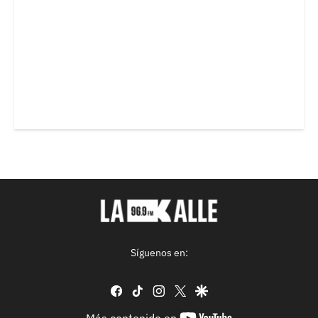
Síguenos en:
facebook
tiktok
instagram
twitter
google
youtube-