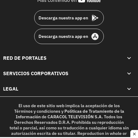
Más contenido en
footer
Descarga nuestra app en
Descarga nuestra app en
RED DE PORTALES
SERVICIOS CORPORATIVOS
LEGAL
El uso de este sitio web implica la aceptación de los
Términos y condiciones
y
Políticas de Tratamiento de la
Información
de
CARACOL TELEVISIÓN S.A.
Todos los
Derechos Reservados D.R.A. Prohibida su reproducción
total o parcial, así como su traducción a cualquier idioma sin
autorización escrita de su titular. Reproduction in whole or
c