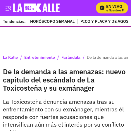
EN VIVO
Mira Todos Nuestros Progra
Tendencias:
HORÓSCOPO SEMANAL
PICO Y PLACA 7 DE AGOS
PUBLICIDAD
/
/
/
La Kalle
Entretenimiento
Farándula
De la demanda a las ame
De la demanda a las amenazas: nuevo
capítulo del escándalo de La
Toxicosteña y su exmánager
La Toxicosteña denuncia amenazas tras su
enfrentamiento con su exmánager, mientras él
responde con fuertes acusaciones que
intensifican aún más el interés por su conflicto