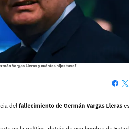
rmán Vargas Lleras y cuántos hijos tuvo?
Faceboo
X
icia del
fallecimiento de Germán Vargas Lleras
es
erte en la política, detrás de ese hombre de Esta