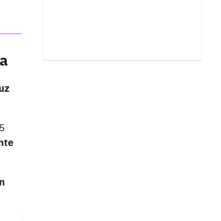
ta
uz
25
nte
on