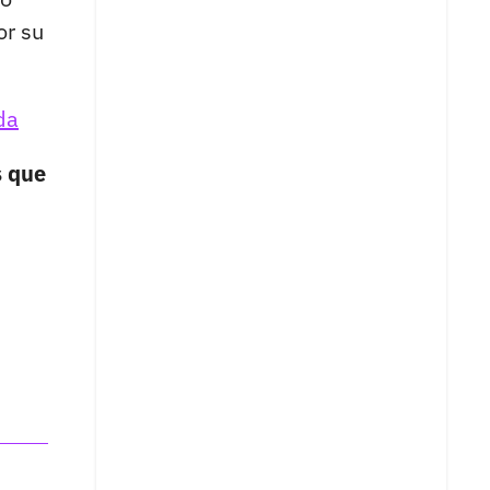
or su
da
s que