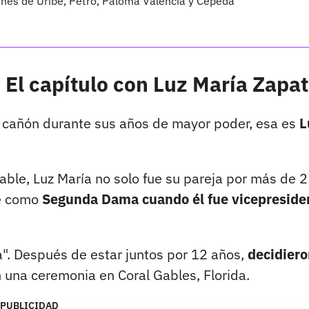
nes de Uribe, Petro, Paloma Valencia y Cepeda
 El capítulo con Luz María Zapa
l cañón durante sus años de mayor poder, esa es
L
iable, Luz María no solo fue su pareja por más de 
ve como
Segunda Dama cuando él fue vicepreside
ta". Después de estar juntos por 12 años,
decidier
una ceremonia en Coral Gables, Florida.
PUBLICIDAD