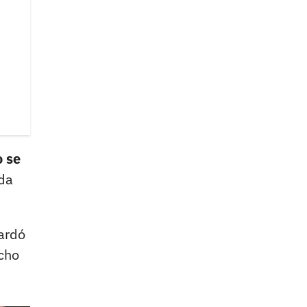
o se
ida
tardó
cho