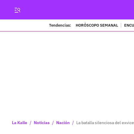
Tendencias:
HORÓSCOPO SEMANAL
ENCU
/
/
/
La Kalle
Noticias
Nación
La batalla silenciosa del exvi