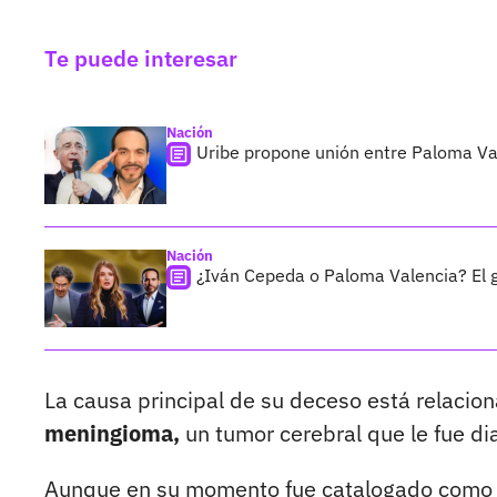
Te puede interesar
Nación
Uribe propone unión entre Paloma Val
Nación
¿Iván Cepeda o Paloma Valencia? El g
La causa principal de su deceso está relacio
meningioma,
un tumor cerebral que le fue di
Aunque en su momento fue catalogado como b