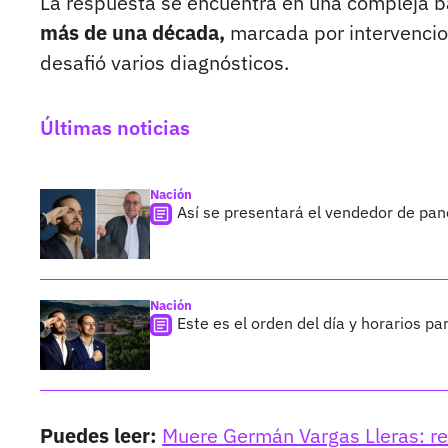
La respuesta se encuentra en una compleja b
más de una década,
marcada por intervencion
desafió varios diagnósticos.
Últimas noticias
Nación
Así se presentará el vendedor de pan
Nación
Este es el orden del día y horarios pa
Puedes leer:
Muere Germán Vargas Lleras: re