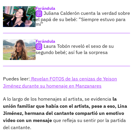
Farándula
Juliana Calderón cuenta la verdad sobre
el papá de su bebé: “Siempre estuvo para
mí”
Farándula
Laura Tobón reveló el sexo de su
segundo bebé; así fue la sorpresa
Puedes leer:
Revelan FOTOS de las cenizas de Yeison
Jiménez durante su homenaje en Manzanares
A lo largo de los homenajes al artista, se evidencia
la
unión familiar que había con el artista, pese a eso, Lina
Jiménez, hermana del cantante compartió un emotivo
video con un mensaje
que refleja su sentir por la partida
del cantante.