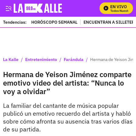
EN VIVO
Mira Todos Nuestros Pr
Tendencias:
HORÓSCOPO SEMANAL
ENCUENTRAN A SILLETER
PUBLICIDAD
/
/
/
La Kalle
Entretenimiento
Farándula
Hermana de Yeison Jimén
Hermana de Yeison Jiménez comparte
emotivo video del artista: “Nunca lo
voy a olvidar”
La familiar del cantante de música popular
publicó un emotivo recuerdo del artista y habló
sobre cómo afronta su ausencia tras varios días
de su partida.