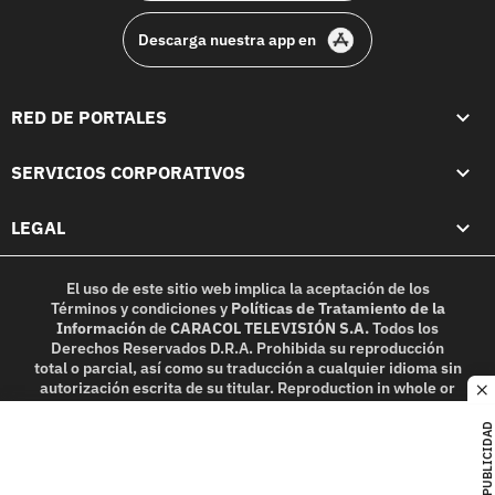
Descarga nuestra app en
RED DE PORTALES
SERVICIOS CORPORATIVOS
LEGAL
El uso de este sitio web implica la aceptación de los
Términos y condiciones
y
Políticas de Tratamiento de la
Información
de
CARACOL TELEVISIÓN S.A.
Todos los
Derechos Reservados D.R.A. Prohibida su reproducción
total o parcial, así como su traducción a cualquier idioma sin
autorización escrita de su titular. Reproduction in whole or
c
in part, or translation without written permission is
prohibited. All rights reserved 2025.
PUBLICIDAD
MIEMBRO DE: