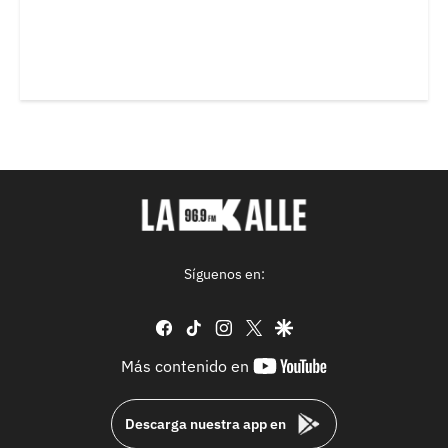
Síguenos en:
facebook
tiktok
instagram
twitter
google
youtube-
Más contenido en
footer
Descarga nuestra app en