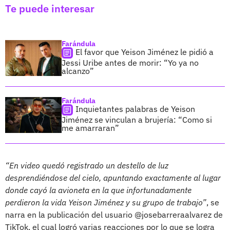
Te puede interesar
Farándula
El favor que Yeison Jiménez le pidió a
Jessi Uribe antes de morir: “Yo ya no
alcanzo”
Farándula
Inquietantes palabras de Yeison
Jiménez se vinculan a brujería: “Como si
me amarraran”
“En video quedó registrado un destello de luz
desprendiéndose del cielo, apuntando exactamente al lugar
donde cayó la avioneta en la que infortunadamente
perdieron la vida Yeison Jiménez y su grupo de trabajo”
, se
narra en la publicación del usuario @josebarreraalvarez de
TikTok, el cual logró varias reacciones por lo que se logra