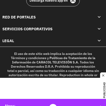
Descarga nuestra app en
RED DE PORTALES
SERVICIOS CORPORATIVOS
LEGAL
El uso de este sitio web implica la aceptación de los
Términos y condiciones
y
Políticas de Tratamiento de la
Información
de
CARACOL TELEVISIÓN S.A.
Todos los
Derechos Reservados D.R.A. Prohibida su reproducción
total o parcial, así como su traducción a cualquier idioma sin
autorización escrita de su titular. Reproduction in whole or
c
in part, or translation without written permission is
prohibited. All rights reserved 2025.
PUBLICIDAD
MIEMBRO DE: