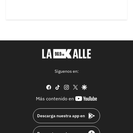
Síguenos en:
facebook
tiktok
instagram
twitter
google
youtube-
Más contenido en
footer
Descarga nuestra app en