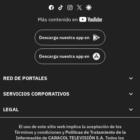
facebook
tiktok
instagram
twitter
google
youtube-
Más contenido en
footer
Descarga nuestra app en
Descarga nuestra app en
RED DE PORTALES
SERVICIOS CORPORATIVOS
LEGAL
El uso de este sitio web implica la aceptación de los
Términos y condiciones
y
Políticas de Tratamiento de la
Información
de
CARACOL TELEVISIÓN S.A.
Todos los