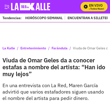
EN VIVO
Mira Todos Nuestros P
Tendencias:
HORÓSCOPO SEMANAL
ENCUENTRAN A SILLETER
PUBLICIDAD
/
/
/
La Kalle
Entretenimiento
Farándula
Viuda de Omar Geles da 
Viuda de Omar Geles da a conocer
estafas a nombre del artista: “Han ido
muy lejos”
En una entrevista con La Red, Maren García
advirtió que varios estafadores siguen usando
el nombre del artista para pedir dinero.