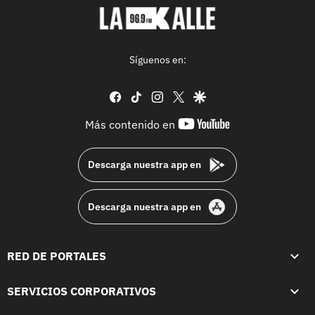
Síguenos en:
facebook
tiktok
instagram
twitter
google
youtube-
Más contenido en
footer
Descarga nuestra app en
Descarga nuestra app en
RED DE PORTALES
SERVICIOS CORPORATIVOS