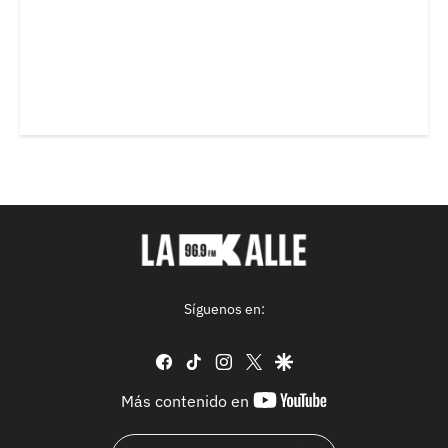
Síguenos en:
facebook
tiktok
instagram
twitter
google
youtube-
Más contenido en
footer