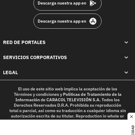
Descarga nuestra app en
Descarga nuestra app en
RED DE PORTALES
SERVICIOS CORPORATIVOS
LEGAL
El uso de este sitio web implica la aceptación de los
Términos y condiciones
y
Políticas de Tratamiento de la
Información
de
CARACOL TELEVISIÓN S.A.
Todos los
Derechos Reservados D.R.A. Prohibida su reproducción
total o parcial, así como su traducción a cualquier idioma sin
autorización escrita de su titular. Reproduction in whole or
c
in part, or translation without written permission is
prohibited. All rights reserved 2025.