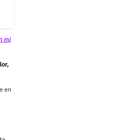
n mi
lor,
e en
ta,