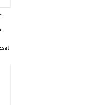
”
.
a,
ta el