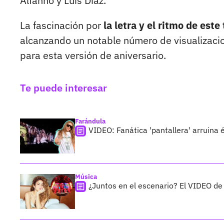
Alfanno y Luis Diaz.
La fascinación por
la letra y el ritmo de est
alcanzando un notable número de visualizacio
para esta versión de aniversario.
Te puede interesar
Farándula
VIDEO: Fanática 'pantallera' arruina
Música
¿Juntos en el escenario? El VIDEO de