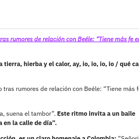
tras rumores de relación con Beéle: “Tiene más fe e
 tierra, hierba y el calor, ay, io, io, io, io / qué ca
o tras rumores de relación con Beéle: “Tiene más f
la, suena el tambor”.
Este ritmo invita a un baile
 en la calle de día”.
cción, es un claro homenaje a Colombia:
“Señori