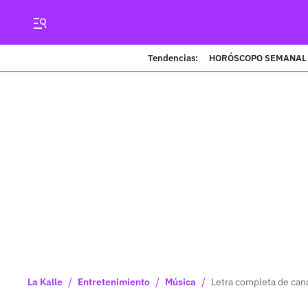
Tendencias:
HORÓSCOPO SEMANAL
/
/
/
La Kalle
Entretenimiento
Música
Letra completa de canc