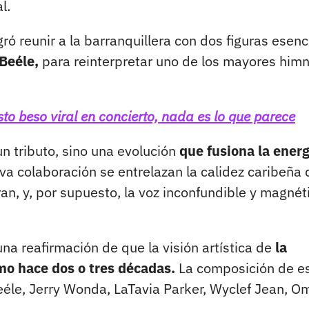
l.
ró reunir a la barranquillera con dos figuras esenc
Beéle,
para reinterpretar uno de los mayores him
o beso viral en concierto, nada es lo que parece
un tributo, sino una evolución
que fusiona la energ
va colaboración se entrelazan la calidez caribeña 
ran, y, por supuesto, la voz inconfundible y magnét
una reafirmación de que la visión artística de
la
mo hace dos o tres décadas.
La composición de e
eéle, Jerry Wonda, LaTavia Parker, Wyclef Jean, O