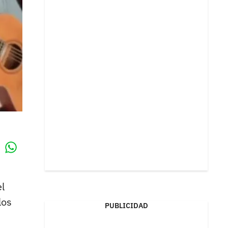
Whatsapp
k
l
los
PUBLICIDAD