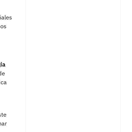
iales
nos
ía
de
ica
ste
mar