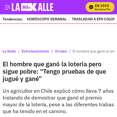
EN VIVO
Mira Todos Nuestros Programa
Tendencias:
HORÓSCOPO SEMANAL
TRASLADAN A EPA COLOM
PUBLICIDAD
/
/
/
La Kalle
Entretenimiento
Virales
El hombre que ganó la lote
El hombre que ganó la lotería pero
sigue pobre: “Tengo pruebas de que
jugué y gané”
Un agricultor en Chile explicó cómo lleva 7 años
tratando de demostrar que ganó el premio
mayor de la lotería, pese a las diferentes trabas
que ha tenido en el camino.