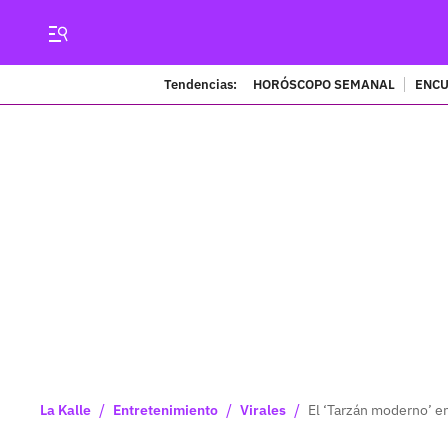
Tendencias:
HORÓSCOPO SEMANAL
ENCU
/
/
/
La Kalle
Entretenimiento
Virales
El ‘Tarzán moderno’ en