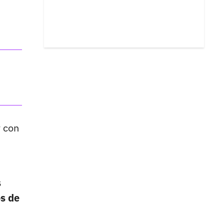
 con
s
os de