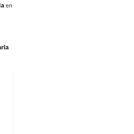
ia
en
arla