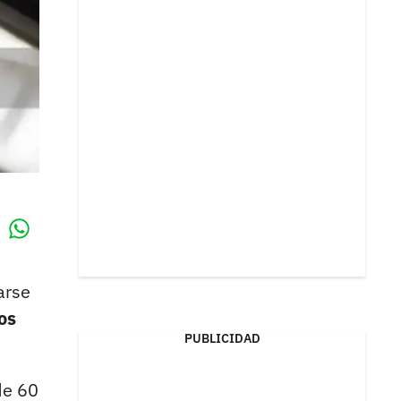
Whatsapp
k
arse
os
PUBLICIDAD
de 60