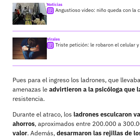
Noticias
Angustioso video: niño queda con la 
Virales
Triste petición: le robaron el celular
Pues para el ingreso los ladrones, que llevaba
amenazas le
advirtieron a la psicóloga que 
resistencia.
Durante el atraco, los
ladrones esculcaron va
ahorros
, aproximados entre 200.000 a 300.0
valor
. Además,
desarmaron las rejillas de l