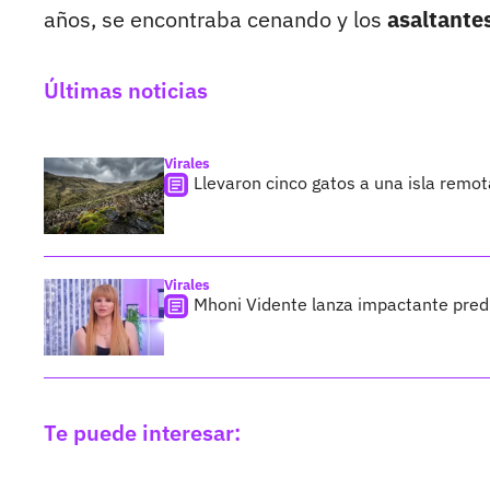
años, se encontraba cenando y los
asaltante
Últimas noticias
Virales
Llevaron cinco gatos a una isla remo
Virales
Mhoni Vidente lanza impactante predi
Te puede interesar: