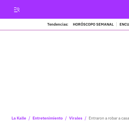
Tendencias:
HORÓSCOPO SEMANAL
ENCU
/
/
/
La Kalle
Entretenimiento
Virales
Entraron a robar a cas