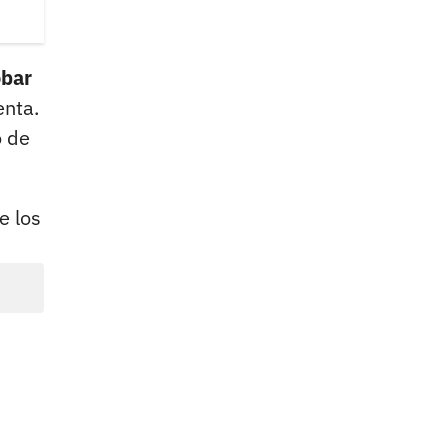
obar
enta.
o de
e los