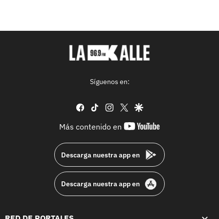
Síguenos en:
facebook
tiktok
instagram
twitter
google
youtube-
Más contenido en
footer
Descarga nuestra app en
Descarga nuestra app en
RED DE PORTALES