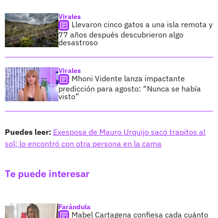
Virales
Llevaron cinco gatos a una isla remota y
77 años después descubrieron algo
desastroso
Virales
Mhoni Vidente lanza impactante
predicción para agosto: “Nunca se había
visto”
Puedes leer:
Exesposa de Mauro Urquijo sacó trapitos al
sol; lo encontró con otra persona en la cama
Te puede interesar
Farándula
Mabel Cartagena confiesa cada cuánto