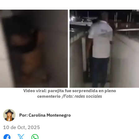
Video viral: parejita fue sorprendida en pleno
cementerio
/Foto: redes sociales
Por:
Carolina Montenegro
10 de Oct, 2025