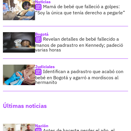
Noticias
Mamá de bebé que falleció a golpes:
“Soy la única que tenía derecho a pegarle”
Bogotá
Revelan detalles de bebé fallecido a
manos de padrastro en Kennedy; padeció
varias horas
Judiciales
Identifican a padrastro que acabó con
bebé en Bogotá y agarró a mordiscos al
hermanito
Últimas noticias
Nación
Antes de hacerte perder el año, el