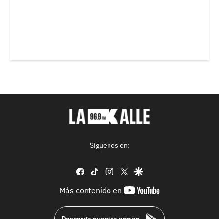
Síguenos en:
facebook
tiktok
instagram
twitter
google
youtube-
Más contenido en
footer
Descarga nuestra app en