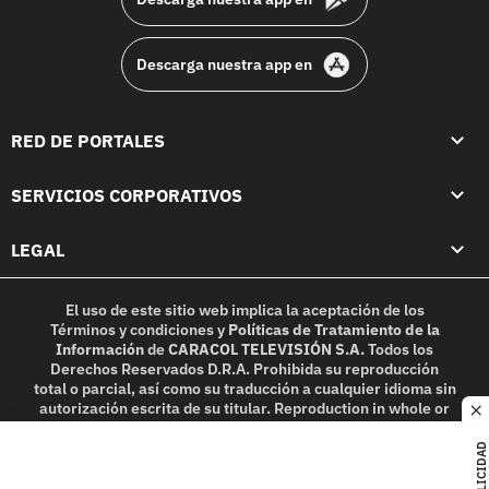
Descarga nuestra app en
RED DE PORTALES
SERVICIOS CORPORATIVOS
LEGAL
El uso de este sitio web implica la aceptación de los
Términos y condiciones
y
Políticas de Tratamiento de la
Información
de
CARACOL TELEVISIÓN S.A.
Todos los
Derechos Reservados D.R.A. Prohibida su reproducción
total o parcial, así como su traducción a cualquier idioma sin
autorización escrita de su titular. Reproduction in whole or
c
in part, or translation without written permission is
prohibited. All rights reserved 2025.
PUBLICIDAD