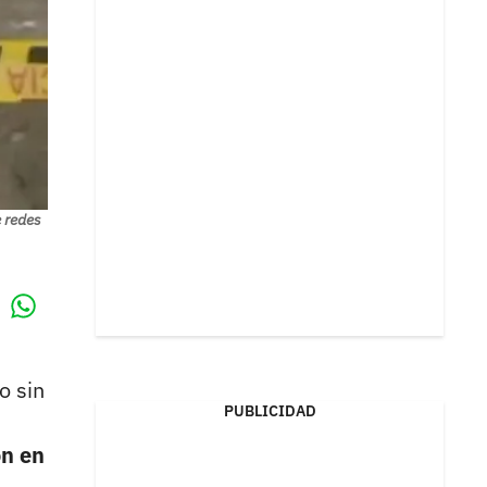
e redes
Whatsapp
k
o sin
PUBLICIDAD
ón en