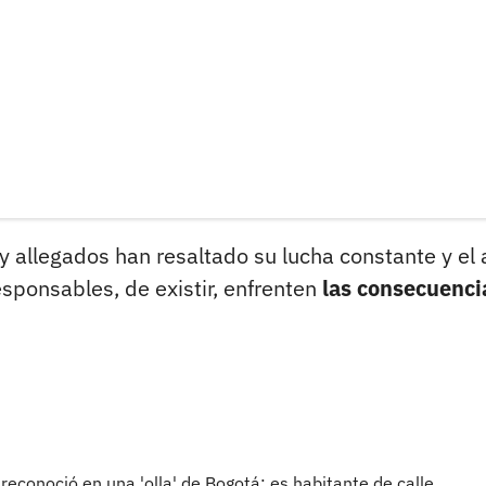
y allegados han resaltado su lucha constante y el
esponsables, de existir, enfrenten
las consecuenci
conoció en una 'olla' de Bogotá; es habitante de calle