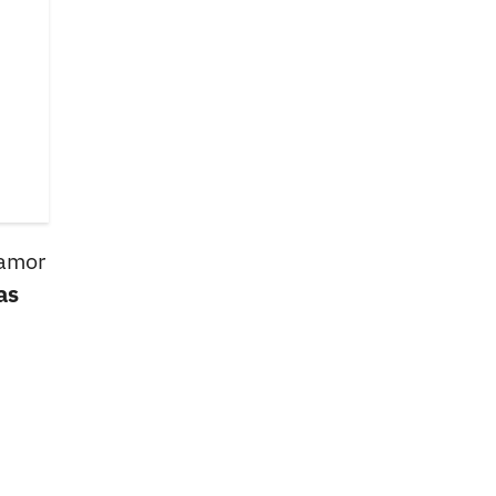
 amor
as