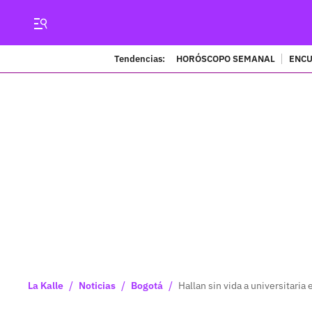
Tendencias:
HORÓSCOPO SEMANAL
ENCU
/
/
/
La Kalle
Noticias
Bogotá
Hallan sin vida a universitari