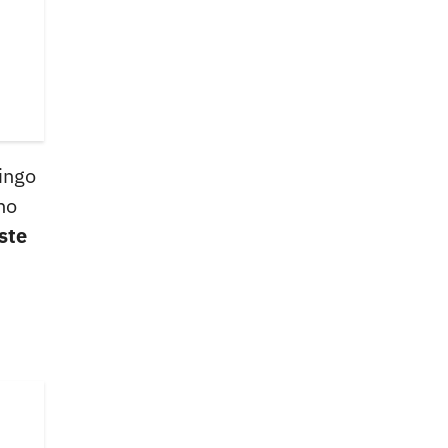
ingo
no
ste