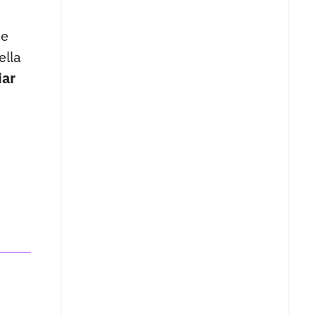
de
ella
iar