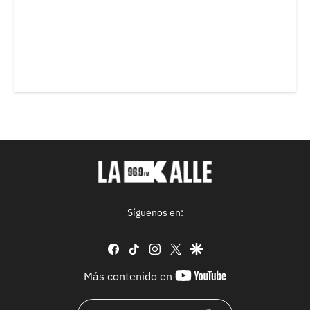
Síguenos en:
facebook
tiktok
instagram
twitter
google
youtube-
Más contenido en
footer