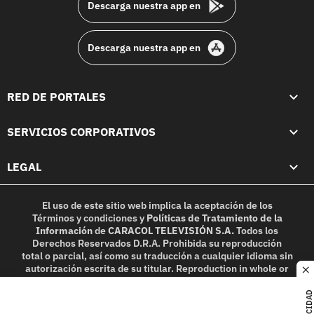
Descarga nuestra app en
Descarga nuestra app en
RED DE PORTALES
SERVICIOS CORPORATIVOS
LEGAL
El uso de este sitio web implica la aceptación de los
Términos y condiciones
y
Políticas de Tratamiento de la
Información
de
CARACOL TELEVISIÓN S.A.
Todos los
Derechos Reservados D.R.A. Prohibida su reproducción
total o parcial, así como su traducción a cualquier idioma sin
autorización escrita de su titular. Reproduction in whole or
c
in part, or translation without written permission is
prohibited. All rights reserved 2025.
PUBLICIDAD