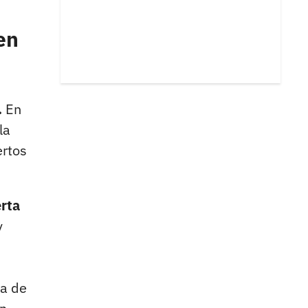
en
.
En
la
ertos
erta
y
ra de