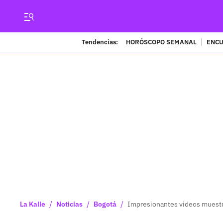
Tendencias:
HORÓSCOPO SEMANAL
ENCU
/
/
/
La Kalle
Noticias
Bogotá
Impresionantes videos muestra