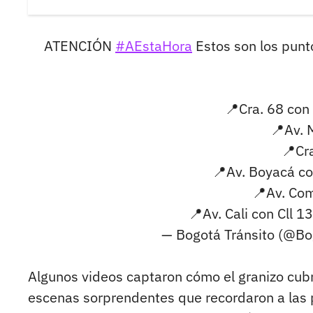
ATENCIÓN
#AEstaHora
Estos son los punto
📍Cra. 68 con 
📍Av. 
📍Cra
📍Av. Boyacá co
📍Av. Com
📍Av. Cali con Cll 1
— Bogotá Tránsito (@Bo
Algunos videos captaron cómo el granizo cubr
escenas sorprendentes que recordaron a las 