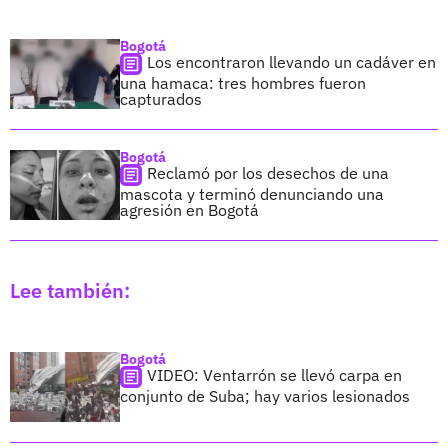
Bogotá
Los encontraron llevando un cadáver en
una hamaca: tres hombres fueron
capturados
Bogotá
Reclamó por los desechos de una
mascota y terminó denunciando una
agresión en Bogotá
Lee también:
Bogotá
VIDEO: Ventarrón se llevó carpa en
conjunto de Suba; hay varios lesionados