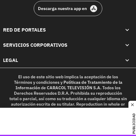
Descarga nuestra app en
RED DE PORTALES
SERVICIOS CORPORATIVOS
LEGAL
El uso de este sitio web implica la aceptación de los
Términos y condiciones
y
Políticas de Tratamiento de la
Información
de
CARACOL TELEVISIÓN S.A.
Todos los
Derechos Reservados D.R.A. Prohibida su reproducción
total o parcial, así como su traducción a cualquier idioma sin
autorización escrita de su titular. Reproduction in whole or
c
in part, or translation without written permission is
prohibited. All rights reserved 2025.
PUBLICIDAD
MIEMBRO DE: