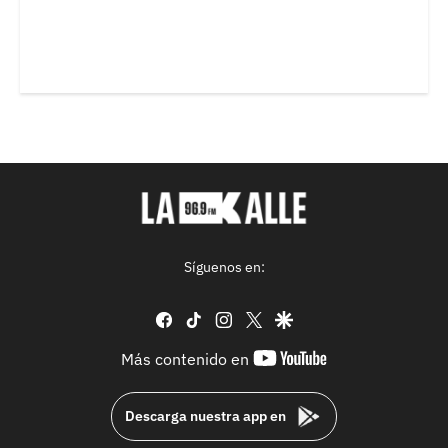
Síguenos en:
facebook
tiktok
instagram
twitter
google
youtube-
Más contenido en
footer
Descarga nuestra app en