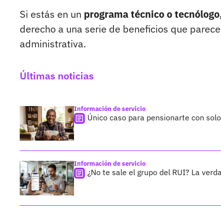
Si estás en un
programa técnico o tecnólogo, 
derecho a una serie de beneficios que parec
administrativa.
Últimas noticias
Información de servicio
Único caso para pensionarte con sol
Información de servicio
¿No te sale el grupo del RUI? La verda