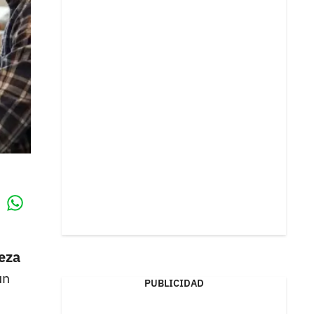
Whatsapp
k
beza
un
PUBLICIDAD