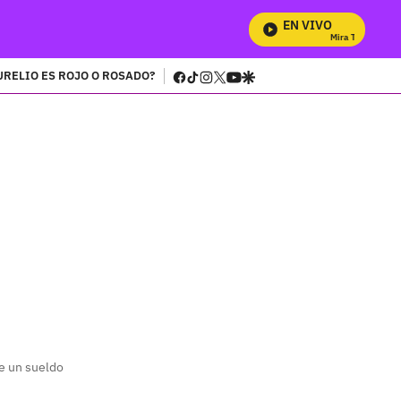
EN VIVO
Mira Todos Nuestro
facebook
tiktok
instagram
twitter
youtube
google
URELIO ES ROJO O ROSADO?
e un sueldo