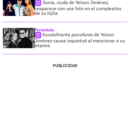
Sonia, viuda de Yeison Jiménez,
reaparece con una foto en el cumpleaños
de su hijita
Farándula
Escalofriante psicofonía de Yeison
Jiménez causa inquietud al mencionar a su
esposa
PUBLICIDAD