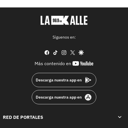
Síguenos en:
facebook
tiktok
instagram
twitter
google
youtube-
Más contenido en
footer
Descarga nuestra app en
Descarga nuestra app en
RED DE PORTALES